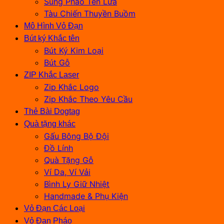
Súng Pháo Tên Lửa
Tàu Chiến Thuyền Buồm
Mô Hình Vỏ Đạn
Bút ký Khắc tên
Bút Ký Kim Loại
Bút Gỗ
ZIP Khắc Laser
Zip Khắc Logo
Zip Khắc Theo Yêu Cầu
Thẻ Bài Dogtag
Quà tặng khác
Gấu Bông Bộ Đội
Đồ Lính
Quà Tặng Gỗ
Ví Da, Ví Vải
Bình Ly Giữ Nhiệt
Handmade & Phụ Kiện
Vỏ Đạn Các Loại
Vỏ Đạn Pháo