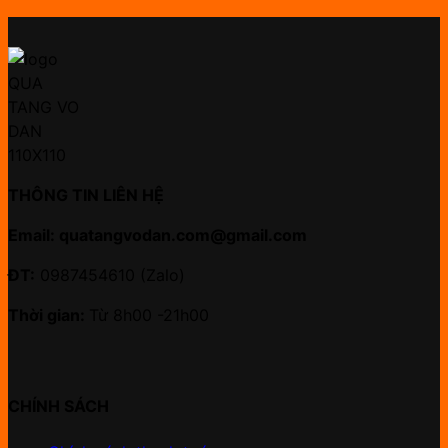
THÔNG TIN LIÊN HỆ
Email: quatangvodan.com@gmail.com
ĐT:
0987454610 (Zalo)
Thời gian:
Từ 8h00 -21h00
CHÍNH SÁCH