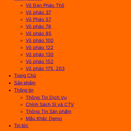
Vỏ Đạn Pháo Thô
Vỏ pháo 37
Vỏ Pháo 57
Vỏ pháo 76
Vỏ pháo 85
Vỏ pháo 100
Vỏ pháo 122
Vỏ pháo 130
Vỏ pháo 152
Vỏ pháo 175, 203
Trang Chủ
Sản phẩm
Thông tin
Thông Tin Dịch Vụ
Chính Sách Sỉ và CTV
Thông Tin Sản phẩm
Mẫu Khắc Demo
Tin tức