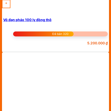
+
Vỏ đạn pháo 100 ly đồng thô
Đã bán 320
5.200.000
₫