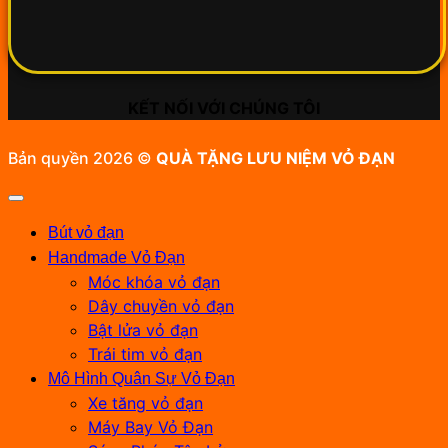
KẾT NỐI VỚI CHÚNG TÔI
Bản quyền 2026 ©
QUÀ TẶNG LƯU NIỆM VỎ ĐẠN
Bút vỏ đạn
Handmade Vỏ Đạn
Móc khóa vỏ đạn
Dây chuyền vỏ đạn
Bật lửa vỏ đạn
Trái tim vỏ đạn
Mô Hình Quân Sự Vỏ Đạn
Xe tăng vỏ đạn
Máy Bay Vỏ Đạn