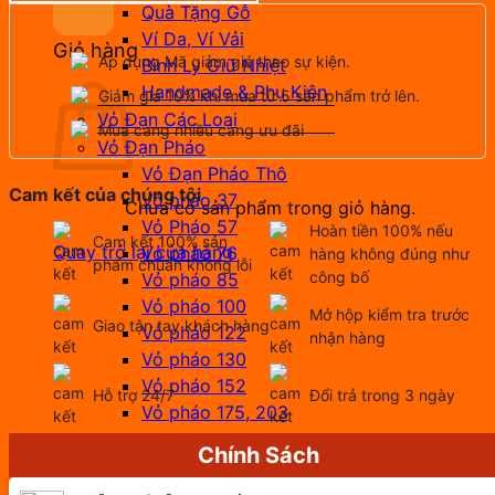
Quà Tặng Gỗ
Ví Da, Ví Vải
Giỏ hàng
Áp dụng Mã giảm giá theo sự kiện.
Bình Ly Giữ Nhiệt
Handmade & Phụ Kiện
Giảm giá 10% khi mua từ 5 sản phẩm trở lên.
Vỏ Đạn Các Loại
Mua càng nhiều càng ưu đãi
Vỏ Đạn Pháo
Vỏ Đạn Pháo Thô
Cam kết của chúng tôi
Vỏ pháo 37
Chưa có sản phẩm trong giỏ hàng.
Vỏ Pháo 57
Hoàn tiền 100% nếu
Cam kết 100% sản
Quay trở lại cửa hàng
Vỏ pháo 76
hàng không đúng như
phẩm chuẩn không lỗi
công bố
Vỏ pháo 85
Vỏ pháo 100
Mở hộp kiểm tra trước
Giao tận tay khách hàng
Vỏ pháo 122
nhận hàng
Vỏ pháo 130
Vỏ pháo 152
Hỗ trợ 24/7
Đổi trả trong 3 ngày
Vỏ pháo 175, 203
Chính Sách