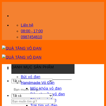
Bỏ
qua
nội
dung
Liên hệ
08:00 - 17:00
0987454610
DANH MỤC SẢN PHẨM
Bút vỏ đạn
Handmade Vỏ Đạn
Tìm
Móc khóa vỏ đạn
kiếm:
Dây chuyền vỏ đạn
Bật lửa vỏ đạn
Tìm
Trái tim vỏ đạn