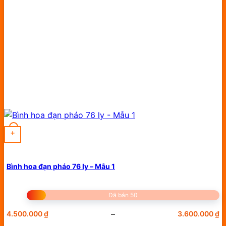
Sản phẩm này có nhiều biến thể. Các tùy chọn có thể đượ
+
Bình hoa đạn pháo 76 ly – Mẫu 1
Đã bán 50
–
4.500.000
₫
3.600.000
₫
K
gi