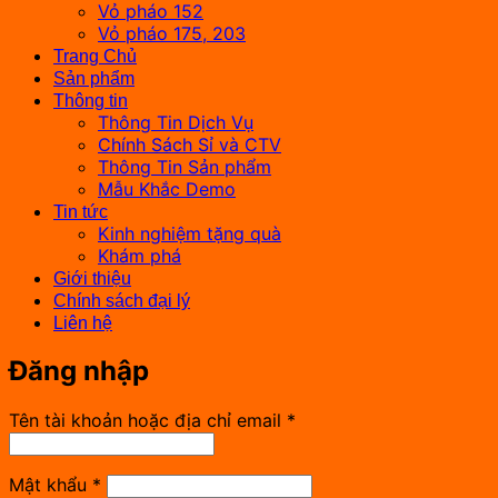
Vỏ pháo 152
Vỏ pháo 175, 203
Trang Chủ
Sản phẩm
Thông tin
Thông Tin Dịch Vụ
Chính Sách Sỉ và CTV
Thông Tin Sản phẩm
Mẫu Khắc Demo
Tin tức
Kinh nghiệm tặng quà
Khám phá
Giới thiệu
Chính sách đại lý
Liên hệ
Đăng nhập
Bắt
Tên tài khoản hoặc địa chỉ email
*
buộc
Bắt
Mật khẩu
*