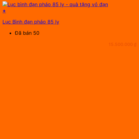
+
Lục Bình đạn pháo 85 ly
Đã bán 50
15.500.000
₫