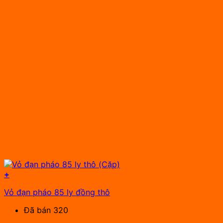
+
Vỏ đạn pháo 85 ly đồng thô
Đã bán 320