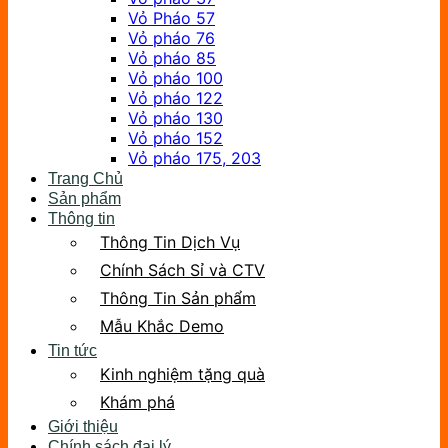
Vỏ Pháo 57
Vỏ pháo 76
Vỏ pháo 85
Vỏ pháo 100
Vỏ pháo 122
Vỏ pháo 130
Vỏ pháo 152
Vỏ pháo 175, 203
Trang Chủ
Sản phẩm
Thông tin
Thông Tin Dịch Vụ
Chính Sách Sỉ và CTV
Thông Tin Sản phẩm
Mẫu Khắc Demo
Tin tức
Kinh nghiệm tặng quà
Khám phá
Giới thiệu
Chính sách đại lý