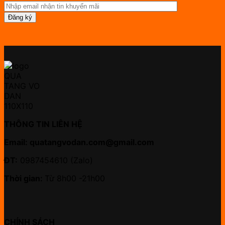
THÔNG TIN LIÊN HỆ
Email: quatangvodan.com@gmail.com
ĐT:
0987454610 (Zalo)
Thời gian:
Từ 8h00 -21h00
CHÍNH SÁCH