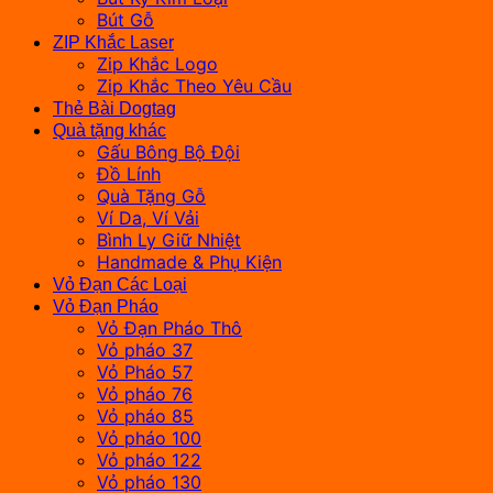
Bút Gỗ
ZIP Khắc Laser
Zip Khắc Logo
Zip Khắc Theo Yêu Cầu
Thẻ Bài Dogtag
Quà tặng khác
Gấu Bông Bộ Đội
Đồ Lính
Quà Tặng Gỗ
Ví Da, Ví Vải
Bình Ly Giữ Nhiệt
Handmade & Phụ Kiện
Vỏ Đạn Các Loại
Vỏ Đạn Pháo
Vỏ Đạn Pháo Thô
Vỏ pháo 37
Vỏ Pháo 57
Vỏ pháo 76
Vỏ pháo 85
Vỏ pháo 100
Vỏ pháo 122
Vỏ pháo 130