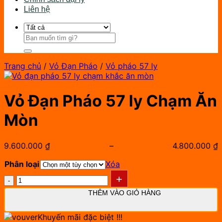
Liên hệ
Tìm
kiếm:
Trang chủ
/
Vỏ Đạn Pháo
/
Vỏ pháo 57 ly
Vỏ Đạn Pháo 57 ly Chạm Ăn
Mòn
9.600.000
₫
–
4.800.000
₫
K
g
Phân loại
Xóa
t
Vỏ
4
Đạn
đ
THÊM VÀO GIỎ HÀNG
Pháo
9
57
ly
Khuyến mãi đặc biệt !!!