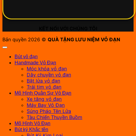
KẾT NỐI VỚI CHÚNG TÔI
Bản quyền 2026 ©
QUÀ TẶNG LƯU NIỆM VỎ ĐẠN
Bút vỏ đạn
Handmade Vỏ Đạn
Móc khóa vỏ đạn
Dây chuyền vỏ đạn
Bật lửa vỏ đạn
Trái tim vỏ đạn
Mô Hình Quân Sự Vỏ Đạn
Xe tăng vỏ đạn
Máy Bay Vỏ Đạn
Súng Pháo Tên Lửa
Tàu Chiến Thuyền Buồm
Mô Hình Vỏ Đạn
Bút ký Khắc tên
Bút Ký Kim Loại